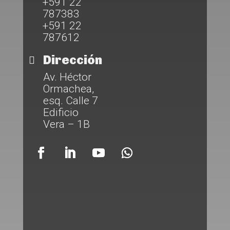
+591 22
787383
+591 22
787612
Dirección

Av. Héctor
Ormachea,
esq. Calle 7
Edificio
Vera – 1B