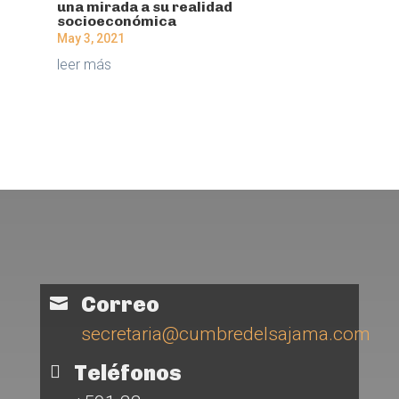
una mirada a su realidad
socioeconómica
May 3, 2021
leer más
Correo

secretaria@cumbredelsajama.com
Teléfonos
