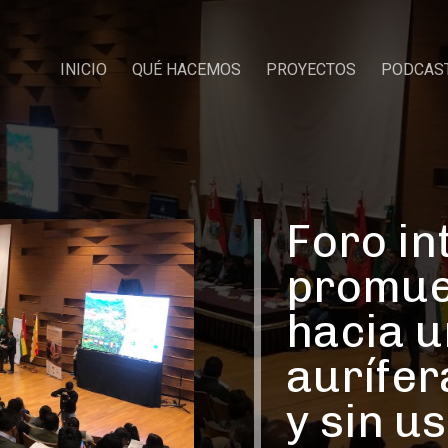
INICIO
QUÉ HACEMOS
PROYECTOS
PODCAS
Foro in
promue
hacia u
aurífer
y sin u