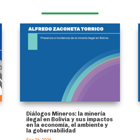
Diálogos Mineros: la minería
ilegal en Bolivia y sus impactos
en la economía, el ambiente y
la gobernabilidad
Ene 26, 2026