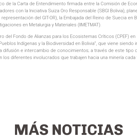
rco de la Carta de Entendimiento firmada entre la Comisión de Econ
dores con la Iniciativa Suiza Oro Responsable (SBGI Bolivia), planet
representación del GIT-OR), la Embajada del Reino de Suecia en Bo
stigaciones en Metalurgia y Materiales (IIMETMAT).
ero del Fondo de Alianzas para los Ecosistemas Críticos (CPEF) en
Pueblos Indígenas y la Biodiversidad en Bolivia”, que viene siend
difusión e intercambio de conocimientos; a través de este tipo de
n los diferentes involucrados que trabajen hacia una minería cad
MÁS NOTICIAS