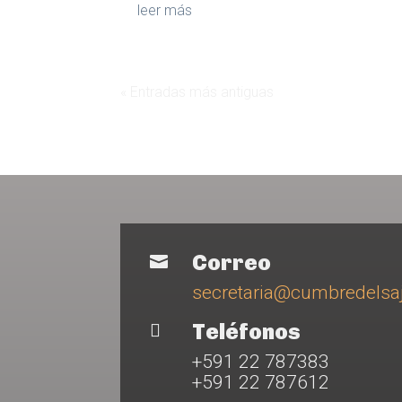
leer más
« Entradas más antiguas
Correo

secretaria@cumbredels
Teléfonos

+591 22 787383
+591 22 787612