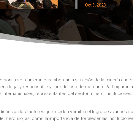
Oct 3, 2023
sonas se reunieron para abordar la situación de la minería aurífe
ría legal y responsable y libre del uso de mercurio. Participaron 
 e internacionales, representantes del sector minero, institucione
discusión los factores que inciden y limitan el logro de avances so
de mercurio, así como la importancia de fortalecer las institucione