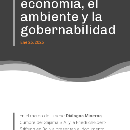
economía, el
ambiente y la
gobernabilidad
Ene 26, 2026
En el marco de la serie
Diálogos Mineros
,
Cumbre del Sajama S.A. y la Friedrich-Ebert-
Stiftung en Bolivia presentan el documento