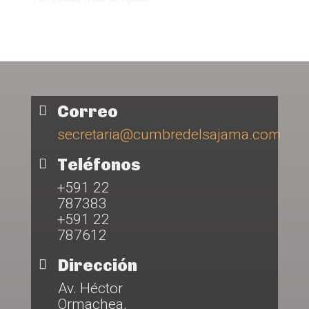
Correo

secretaria@cumbredelsajama.com
Teléfonos

+591 22
787383
+591 22
787612
Dirección

Av. Héctor
Ormachea,