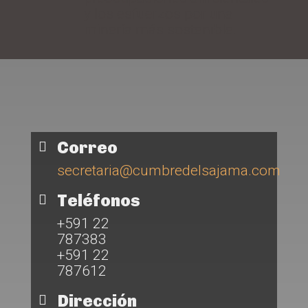
y los esfuerzos por una
minería más sostenible.
Correo

secretaria@cumbredelsajama.com
Teléfonos

+591 22
787383
+591 22
787612
Dirección
