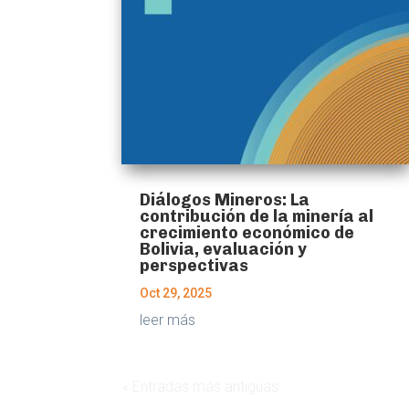
Diálogos Mineros: La
contribución de la minería al
crecimiento económico de
Bolivia, evaluación y
perspectivas
Oct 29, 2025
leer más
« Entradas más antiguas