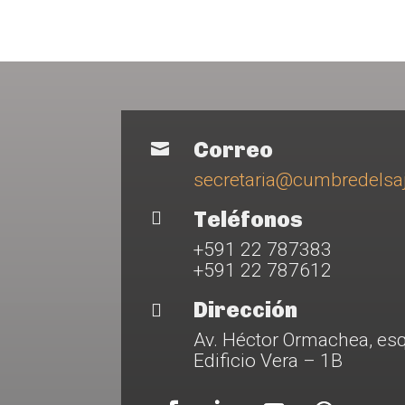
Correo

secretaria@cumbredels
Teléfonos

+591 22 787383
+591 22 787612
Dirección

Av. Héctor Ormachea, esq
Edificio Vera – 1B