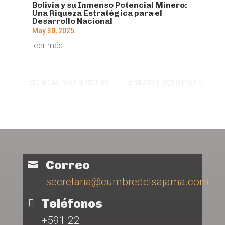
Bolivia y su Inmenso Potencial Minero:
Una Riqueza Estratégica para el
Desarrollo Nacional
May 30, 2025
leer más
« Entradas más antiguas
Entradas siguientes »
Correo

secretaria@cumbredelsajama.com
Teléfonos

+591 22